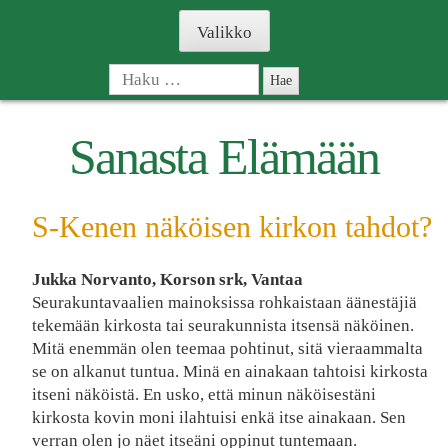
Skip
Valikko
to
content
Haku:
Sanasta Elämään
S-Kenen näköisen kirkon tahdot?
Jukka Norvanto, Korson srk, Vantaa
Seurakuntavaalien mainoksissa rohkaistaan äänestäjiä
tekemään kirkosta tai seurakunnista itsensä näköinen.
Mitä enemmän olen teemaa pohtinut, sitä vieraammalta
se on alkanut tuntua. Minä en ainakaan tahtoisi kirkosta
itseni näköistä. En usko, että minun näköisestäni
kirkosta kovin moni ilahtuisi enkä itse ainakaan. Sen
verran olen jo näet itseäni oppinut tuntemaan.