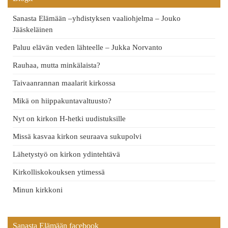
Sanasta Elämään –yhdistyksen vaaliohjelma – Jouko
Jääskeläinen
Paluu elävän veden lähteelle – Jukka Norvanto
Rauhaa, mutta minkälaista?
Taivaanrannan maalarit kirkossa
Mikä on hiippakuntavaltuusto?
Nyt on kirkon H-hetki uudistuksille
Missä kasvaa kirkon seuraava sukupolvi
Lähetystyö on kirkon ydintehtävä
Kirkolliskokouksen ytimessä
Minun kirkkoni
Sanasta Elämään facebook