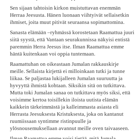
Sen sijaan tahtoisin kirkon muistuttavan enemmän
Herraa Jeesusta. Hänen luonaan viihtyivät sellaisetkin
ihmiset, joita muut pitivät seuraansa sopimattomina.
Sanasta elämään –ryhmässä korostetaan Raamattua juuri
siitä syystä, että Vantaan seurakunnissa näkyisi entistä
paremmin Herra Jeesus itse. Ilman Raamattua emme
häntä kuitenkaan voi oppia tuntemaan.
Raamattuhan on oikeastaan Jumalan rakkauskirje
meille. Sellaista kirjettä ei milloinkaan tutki ja tunne
liikaa. Se paljastaa lukijalleen Jumalan suuruutta ja
hyvyyttä ihmistä kohtaan. Siksikin sitä on tutkittava.
Mutta toki Jumalan sanaa on tutkittava myös siksi, että
voisimme kertoa toisillekin iloista uutista elämän
kaikkein tärkeimmästä ja kalleimmasta asiasta eli
Herrasta Jeesuksesta Kristuksesta, joka on kantanut
ruumiissaan syntimme ristinpuulle ja
ylösnousemuksellaan avannut meille oven taivaaseen.
Ilman Raamattua emme voisi tietää, mitä Jumala