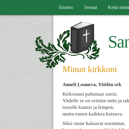
Skip
Etusivu
Teemat
Keitä olem
to
content
Sa
Minun kirkkoni
Anneli Louneva, Töölön srk
Kirkostani puhutaan usein.
Yhdelle se on erittäin tuttu ja ra
toiselle kaunis ja lempeä,
mutta ennen kaikkea kutsuva.
Siksi sinne haluavat useimmat,