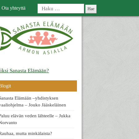
Haku:
Ota yhteyttä
iksi Sanasta Elämään?
Blogit
Sanasta Elämään –yhdistyksen
vaaliohjelma – Jouko Jääskeläinen
Paluu elävän veden lähteelle – Jukka
Norvanto
Rauhaa, mutta minkälaista?