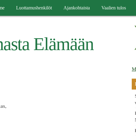
me
Luottamushenkilöt
Ajankohtaista
Vaalien tulos
nasta Elämään
M
kas,