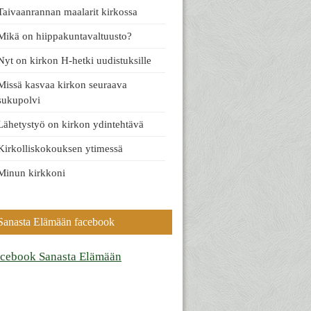
Taivaanrannan maalarit kirkossa
Mikä on hiippakuntavaltuusto?
Nyt on kirkon H-hetki uudistuksille
Missä kasvaa kirkon seuraava
sukupolvi
Lähetystyö on kirkon ydintehtävä
Kirkolliskokouksen ytimessä
Minun kirkkoni
Sanasta Elämään facebook
acebook Sanasta Elämään