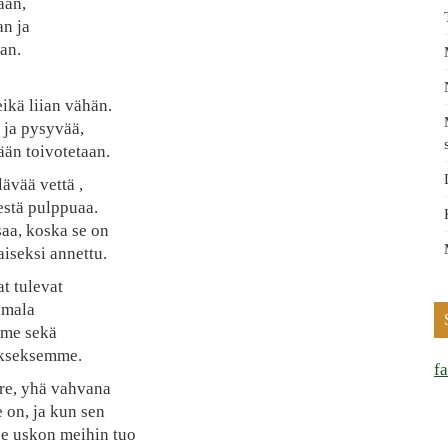
aan,
an ja
an.
eikä liian vähän.
 ja pysyvää,
sään toivotetaan.
ävää vettä ,
estä pulppuaa.
aa, koska se on
iseksi annettu.
t tulevat
Jumala
mme sekä
akseksemme.
f
re, yhä vahvana
on, ja kun sen
se uskon meihin tuo