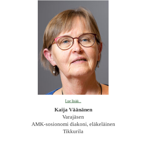
Lue lisää...
Kaija Väänänen
Varajäsen
AMK-sosionomi diakoni, eläkeläinen
Tikkurila