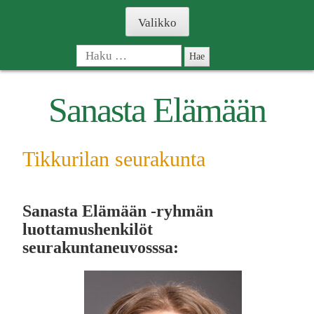
Skip
Valikko
to
content
Haku:
Sanasta Elämään
Tikkurilan seurakunta
Sanasta Elämään -ryhmän
luottamushenkilöt
seurakuntaneuvosssa: