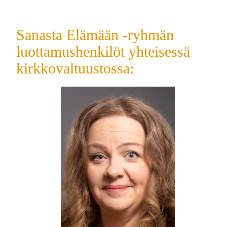
Sanasta Elämään -ryhmän
luottamushenkilöt yhteisessä
kirkkovaltuustossa: