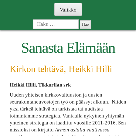
Skip
Valikko
to
content
Haku:
Sanasta Elämään
Kirkon tehtävä, Heikki Hilli
Heikki Hilli, Tikkurilan srk
Uuden yhteisen kirkkovaltuuston ja uusien
seurakuntaneuvostojen työ on päässyt alkuun. Niiden
yksi tärkeä tehtävä on tarkistaa tai uudistaa
toimintamme strategiaa. Vantaalla nykyinen yhtymän
yhteinen strategia on laadittu vuosille 2011-2016. Sen
missioksi on kirjattu
Armon asialla vaativassa