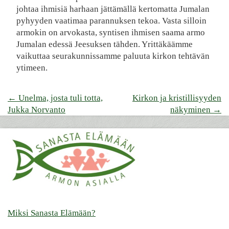
johtaa ihmisiä harhaan jättämällä kertomatta Jumalan
pyhyyden vaatimaa parannuksen tekoa. Vasta silloin
armokin on arvokasta, syntisen ihmisen saama armo
Jumalan edessä Jeesuksen tähden. Yrittäkäämme
vaikuttaa seurakunnissamme paluuta kirkon tehtävän
ytimeen.
Post
←
Unelma, josta tuli totta,
Kirkon ja kristillisyyden
Jukka Norvanto
näkyminen
→
navigation
Miksi Sanasta Elämään?