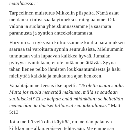
maailmassa.”
Tarpeelinen muistutus Mikkelin piispalta. Nämä asiat
meidänkin tulisi saada ytimeksi strategiaamme: Olla
valona ja suolana yhteiskunnassamme ja saarnata
parannusta ja syntien anteeksiantamusta.
Harvoin saa nykyisin kirkoissamme kuulla parannuksen
saarnaa tai varoitusta synnin seurauksista. Mieluummin
tunnutaan vain lupaavan kaikkea hyvää. Jumalan
pyhyys sivuutetaan; ei ole mitään pelättävää. Syynä
tähän lienee pelko ihmisten loukkaantumisesta ja halu
miellyttää kaikkia ja mukautua ajan henkeen.
Vapahtajamme Jeesus itse opetti:
”Te olette maan suola.
Mutta jos suola menettää makunsa, millä se saadaan
suolaiseksi? Ei se kelpaa enää mihinkään: se heitetään
menemään, ja ihmiset tallaavat sen jalkoihinsa.”
Matt
5:13
Jotta meillä velä olisi käyttöä, on meidän palatava
kirkkomme alkuperäiseen tehtävään. Me emme saa