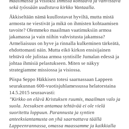
maailmassa
ja visioksi
Ihmisiä kohtaava ja vahvistava
sekä työssään uudistuva kirkko Vantaalla
.
Äkkiseltään nämä kuullostavat hyviltä, mutta mistä
armosta ne viestivät ja mikä on ihmisten kohtaamisen
tavoite? Olemmeko maailman vaatimuksiin armoa
jakamassa ja vain niihin vahvistusta jakamssa?
Armeliaisuus on hyve ja rinnalla kulkeminen tärkeätä,
ehdottomasti näin. Mutta eikö kirkon ensisijainen
tehtävä ole julistaa armoa syntisille Jumalan edessä ja
johtaa ihmisiä pelastukseen. Miten se näkyy
strategiamme missiossa ja visiossa.
Piispa Seppo Häkkisen totesi saarnassaan Lappeen
seurakunnan 600-vuotisjuhlamessussa helatorstaina
14.5.2015 seuraavasti:
”Kirkko on elävä Kristuksen ruumis, maailman valo ja
suola. Jeesuksen antamaa tehtävää ei ole vielä
suoritettu loppuun. Parannusta ja syntien
anteeksiantamusta on yhä saarnattava täällä
Lappeenrannassa, omassa maassamme ja kaikkialla