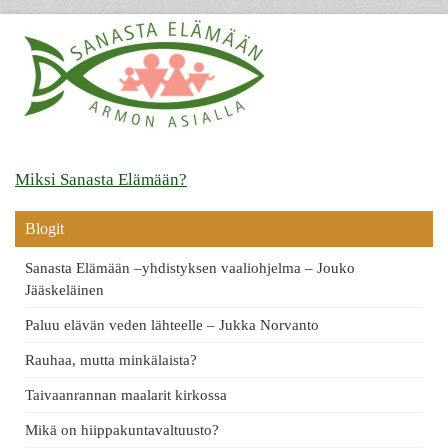
navigation
Miksi Sanasta Elämään?
Blogit
Sanasta Elämään –yhdistyksen vaaliohjelma – Jouko
Jääskeläinen
Paluu elävän veden lähteelle – Jukka Norvanto
Rauhaa, mutta minkälaista?
Taivaanrannan maalarit kirkossa
Mikä on hiippakuntavaltuusto?