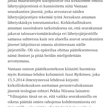
jättää määrärahojen ulkopuolelle osa kirkkomme omista
lähetysjärjestöistä ei kunnioitettu niitä Vantaan
seurakuntien jäseniä, jotka arvostavat näiden
lähetysjärjestöjen tekemää työtä Jeesuksen antaman
lähetyskäskyn toteuttamiseksi. Kirkkohallituksen
antaman suosituksen tarkoituksena on, että seurakunnat
jakavat talousarviomäärärahoja eri lähetysjärjestöille
samassa suhteessa kuin sen alueella asuvat seurakuntien
jäsenet lahjoittavat omasta aloitteestaan näille
järjestöille. Oli siis epäreilua ohittaa päätöksenteossa
nämä ihmiset ja pitää heidän mielipidettään
arvottomana.
Vantaan outoon päätöksentekoon kiinnitti huomiota
myös Kotimaa-lehden kolumnisti Jussi Rytkönen, joka
15.5.2014 ilmestyneessä lehdessä kirjoitti
kirkolliskokouksen asettaman perustevaliokunnan
jäsentä teologian tohtori Pekka Niirasta lainaten:
”Ydinajatus tässä on se, että vaikka seurakunnilla on
oikeus päättää omien rahojensa kohdentamisesta eri