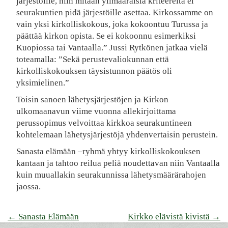
järjestöille, niin mitään ylimääräisiä kriteereitä ei
seurakuntien pidä järjestöille asettaa. Kirkossamme on
vain yksi kirkolliskokous, joka kokoontuu Turussa ja
päättää kirkon opista. Se ei kokoonnu esimerkiksi
Kuopiossa tai Vantaalla.” Jussi Rytkönen jatkaa vielä
toteamalla: ”Sekä perustevaliokunnan että
kirkolliskokouksen täysistunnon päätös oli
yksimielinen.”
Toisin sanoen lähetysjärjestöjen ja Kirkon
ulkomaanavun viime vuonna allekirjoittama
perussopimus velvoittaa kirkkoa seurakuntineen
kohtelemaan lähetysjärjestöjä yhdenvertaisin perustein.
Sanasta elämään –ryhmä yhtyy kirkolliskokouksen
kantaan ja tahtoo reilua peliä noudettavan niin Vantaalla
kuin muuallakin seurakunnissa lähetysmäärärahojen
jaossa.
Post
←
Sanasta Elämään
Kirkko elävistä kivistä
→