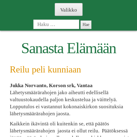
Skip
Valikko
to
content
Haku:
Sanasta Elämään
Reilu peli kunniaan
Jukka Norvanto, Korson srk, Vantaa
Lähetysmäärärahojen jako aiheutti edellisellä
valtuustokaudella paljon keskustelua ja väittelyä.
Lopputulos ei vastannut kokonaiskirkon suosituksia
lähetysmäärärahojen jaosta.
Kaikkein ikävintä oli kuitenkin se, että päätös
lähetysmäärärahojen jaosta ei ollut reilu. Päätöksessä